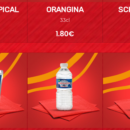
PICAL
ORANGINA
SC
33cl
1.80€