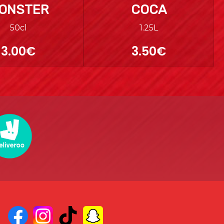
ONSTER
COCA
50cl
1.25L
3.00€
3.50€