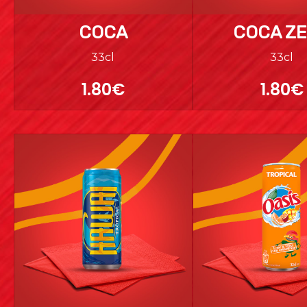
COCA
COCA Z
33cl
33cl
1.80€
1.80€